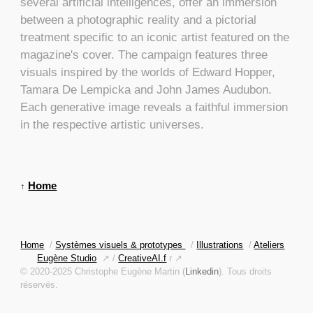
several artificial intelligences, offer an immersion
between a photographic reality and a pictorial
treatment specific to an iconic artist featured on the
magazine's cover. The campaign features three
visuals inspired by the worlds of Edward Hopper,
Tamara De Lempicka and John James Audubon.
Each generative image reveals a faithful immersion
in the respective artistic universes.
Home
↑
Home
/
Systèmes visuels & prototypes
/
Illustrations
/
Ateliers
Eugène Studio
↗ /
CreativeAI.f
r ↗
© 2020-2025 Christophe Eugène Martin (
Linkedin
). Tous droits
réservés.