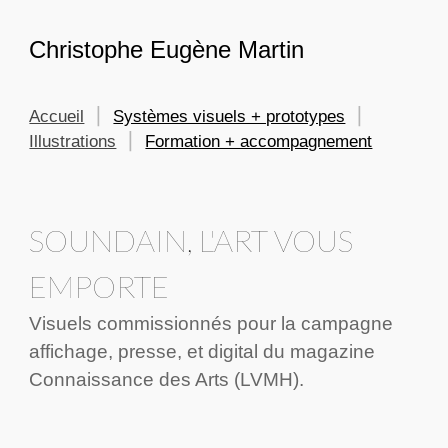
Skip to main content
Skip to navigation
Christophe Eugène Martin
Accueil
⎮
Systèmes visuels + prototypes
⎮
Illustrations
⎮
Formation + accompagnement
SOUNDAIN, L'ART VOUS
EMPORTE
Visuels commissionnés pour la campagne
affichage, presse, et digital du magazine
Connaissance des Arts (LVMH).