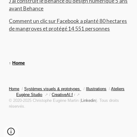
J'ai construit le Behance du design numérique 5 ans
avant Behance
Comment un clic sur Facebook a planté 80 hectares
de mangroves et protégé 14 551 personnes
Home
↑
Home
/
Systèmes visuels & prototypes
/
Illustrations
/
Ateliers
Eugène Studio
↗ /
CreativeAI.f
r ↗
© 2020-2025 Christophe Eugène Martin (
Linkedin
). Tous droits
réservés.