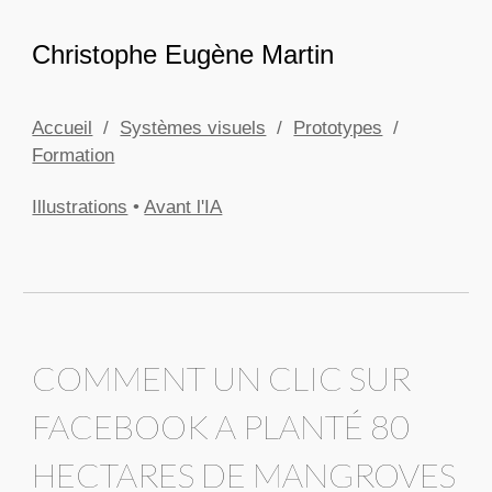
Skip to main content
Skip to navigation
Christophe Eugène Martin
Accueil
/
Systèmes visuels
/
Prototypes
/
Formation
Illustrations
•
Avant l'IA
COMMENT UN CLIC SUR
FACEBOOK A PLANTÉ 80
HECTARES DE MANGROVES