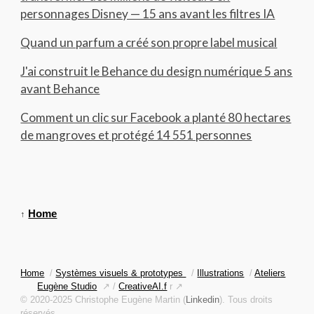
personnages Disney — 15 ans avant les filtres IA
Quand un parfum a créé son propre label musical
J'ai construit le Behance du design numérique 5 ans
avant Behance
Comment un clic sur Facebook a planté 80 hectares
de mangroves et protégé 14 551 personnes
Home
↑
Home
/
Systèmes visuels & prototypes
/
Illustrations
/
Ateliers
Eugène Studio
↗ /
CreativeAI.f
r ↗
© 2020-2025 Christophe Eugène Martin (
Linkedin
). Tous droits
réservés.