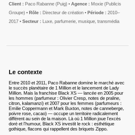
Client :
Paco Rabanne (Puig) •
Agence :
Moxie (Publicis
Groupe)
•
Rôle :
Directeur de création
•
Période :
2010–
2017
•
Secteur :
Luxe, parfumerie, musique, transmédia
Le contexte
Entre 2010 et 2011, Paco Rabanne domine le marché avec
le succès planétaire de 1 Million et le lancement de Lady
Million. Mais la franchise Black XS — lancée en 2005 pour
les hommes (parfumeur : Olivier Cresp, notes de praline,
citron, kalamanzi) et 2007 pour les femmes (parfumeurs :
Emilie Coppermann et Mark Buxton, notes de canneberge,
poivre rose, cacao) — occupe un territoire radicalement
différent au sein de la maison. Là où 1 Million joue l'excès
doré et l'humour, Black XS investit le rock : esthétique
gothique, flacons qui rappellent des briquets Zippo.